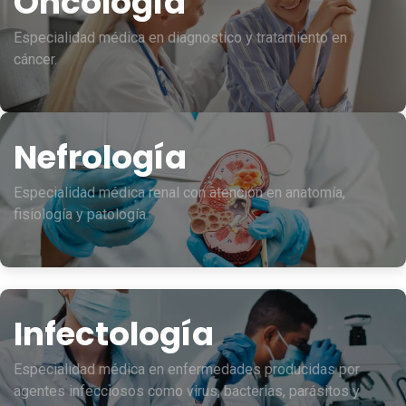
Oncología
Especialidad médica en diagnostico y tratamiento en
cáncer.
Nefrología
Especialidad médica renal con atención en anatomía,
fisiología y patología.
Infectología
Especialidad médica en enfermedades producidas por
agentes infecciosos como virus, bacterias, parásitos y