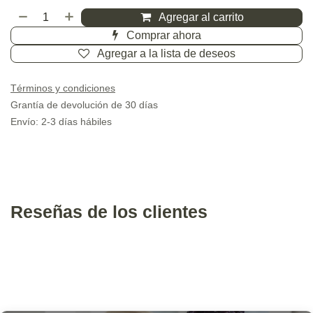
APIXABAN. TABLETA. CADA
TABLETA CONTIENE: APIXABAN 5
MG. ENVASE CON 60 TABLETAS
NA
Laboratorio:
010.000.5732.01.00
Referencia:
(0 reseña)
Medicamento
$
516.75
Impuestos incluidos