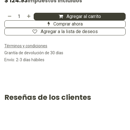
ACICLOVIR (Opko) UNGÜENTO
OFTÁLMICO Tubo 4.5 G. 30 MG/1
G. Aciclovir (Oftalmico) NA
NA
Laboratorio:
75050801
Referencia:
(0 reseña)
248M2002 SSA IV
Medicamento
$
124.93
Impuestos incluidos