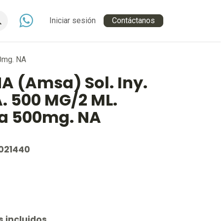
ugerencias
Aviso de privacidad
Iniciar sesión
Contáctanos
Vacantes
Empleos
Cambi
0mg. NA
 (Amsa) Sol. Iny.
. 500 MG/2 ML.
a 500mg. NA
021440
 incluidos